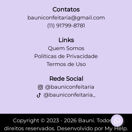
Contatos
bauniconfeitaria@gmail.com
(11) 91799-8781
Links
Quem Somos
Políticas de Privacidade
Termos de Uso
Rede Social
@bauniconfeitaria
@bauniconfeitaria_
Copyright © 2023 - 2026 Bauni. Todos os
direitos reservados. Desenvolvido por
My Help
.